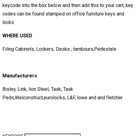
keycode into the box below and then add this to your cart, key
codes can be found stamped on office furniture keys and
locks
WHERE USED
Filing Cabinets, Lockers, Desks , tambours,Pedestals
Manufacturers
Bisley, Link, lion Steel, Task, Task
Peds,Welconstruct,eurolocks, L&F, lowe and and fletcher