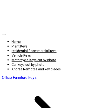
Home
Plant Keys
residential / commercial keys
Vehicle Keys
Motorcycle Keys cut by photo
Car keys cut by photo
Xhorse Remotes and key blades
Office Furniture keys